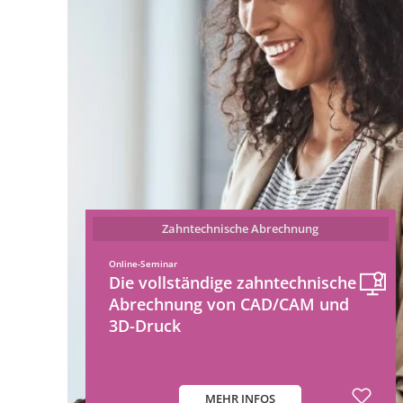
Zahntechnische Abrechnung
Online-Seminar
Die vollständige zahntechnische
Abrechnung von CAD/CAM und
3D-Druck
MEHR INFOS