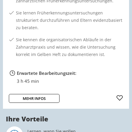
tlichen Früherkennungsuntersuchungen.
Sie lern
rnen Früherkennungsuntersuchungen
gestalte
riert durchzuführen und Eltern evidenzbasiert
Sie ver
ten.
für re
nen die organisatorischen Abläufe in der
Qualitä
tpraxis und wissen, wie die Untersuchung
 im Gelben Heft zu dokumentieren ist.
Erwart
3 h
ete Bearbeitungszeit:
 min
MEH
R INFOS
Ihre Vorteile
Lernen, wann Sie wollen