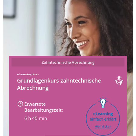
Zahntechnische Abrechnung
eLearning Kurs
Grundlagenkurs zahntechnische
Abrechnung
Erwartete
Bearbeitungszeit:
6 h 45 min