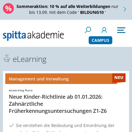
Sommeraktion:
10 % auf alle Weiterbildungen
nur
bis 13.09. mit dem Code '
BILDUNG10
'
CAMPUS
eLearning
NEU
t und Verwaltung
Managemen
s:
eLearning Kur
der-Richtlinie ab 01.01.2026:
Digitale
liche
ennungsuntersuchungen Z1-Z6
Sie red
durch s
stehen die Bedeutung und Einordnung der
verantw