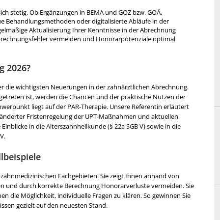
ich stetig. Ob Ergänzungen in BEMA und GOZ bzw. GOÄ,
ehandlungsmethoden oder digitalisierte Abläufe in der
gelmäßige Aktualisierung Ihrer Kenntnisse in der Abrechnung
h Abrechnungsfehler vermeiden und Honorarpotenziale optimal
ng 2026?
r die wichtigsten Neuerungen in der zahnärztlichen Abrechnung.
 getreten ist, werden die Chancen und der praktische Nutzen der
hwerpunkt liegt auf der PAR-Therapie. Unsere Referentin erläutert
eränderter Fristenregelung der UPT-Maßnahmen und aktuellen
nblicke in die Alterszahnheilkunde (§ 22a SGB V) sowie in die
V.
lbeispiele
n zahnmedizinischen Fachgebieten. Sie zeigt Ihnen anhand von
nen und durch korrekte Berechnung Honorarverluste vermeiden. Sie
en die Möglichkeit, individuelle Fragen zu klären. So gewinnen Sie
issen gezielt auf den neuesten Stand.